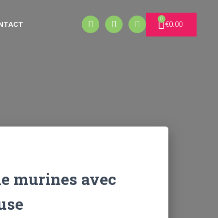
€
0.00
NTACT
le murines avec
luse