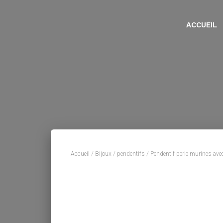
ACCUEIL
Accueil
/
Bijoux
/
pendentifs
/ Pendentif perle murines avec